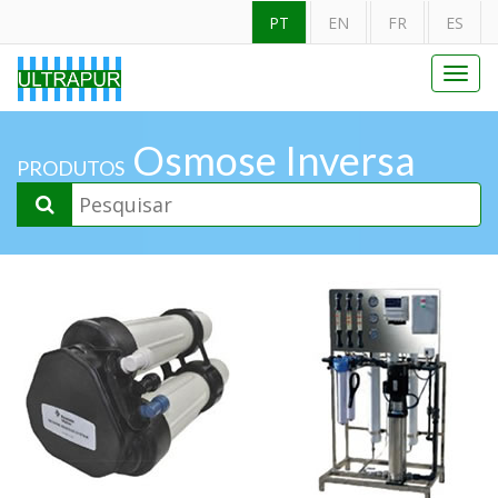
PT
EN
FR
ES
Toggl
navig
Osmose Inversa
PRODUTOS