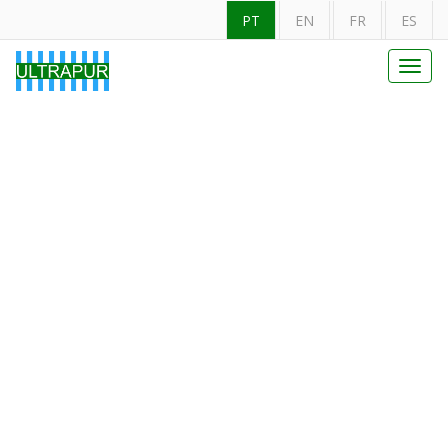
PT
EN
FR
ES
Toggl
navig