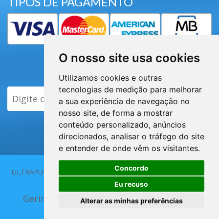
TIPOS DE PAGAMENTO
O nosso site usa cookies
Subscrever Newsletter
Utilizamos cookies e outras
tecnologias de medição para melhorar
ENVIAR
a sua experiência de navegação no
nosso site, de forma a mostrar
conteúdo personalizado, anúncios
direcionados, analisar o tráfego do site
e entender de onde vêm os visitantes.
Concordo
ULTRAPUR 2013 - 2026 | Elaborado por
Eu recuso
Gerir Cookies
|
Alterar as minhas preferências